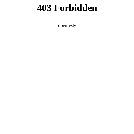
函
招股书
财务报告
投资者联络
企业管治
公告及